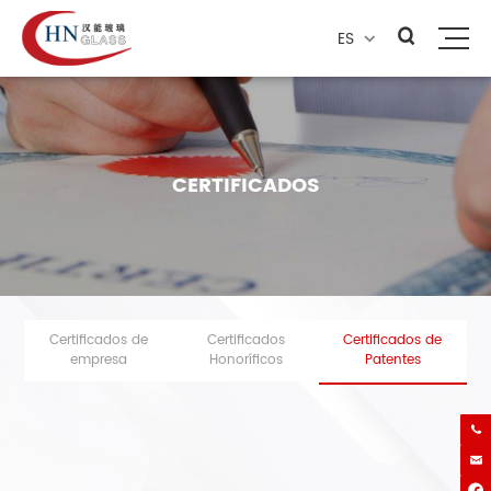
ES

CERTIFICADOS
Certificados de
Certificados
Certificados de
empresa
Honoríficos
Patentes

