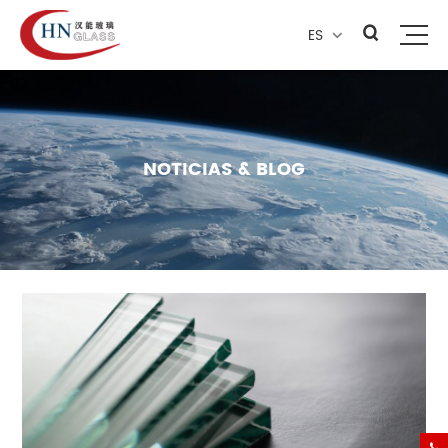
ES

NOTICIAS & BLOG
